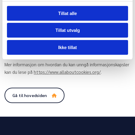
tillater at informasjonskapsler lagres på din harddisk. Dette gir
imidlertid dårligere funksjonalitet på visse websider, kan
Tillat alle
forhindre tilgang til medlemssider og gjøre at deler av innhold
og enkelte funksjoner ikke blir tilgjengelige.
Tillat utvalg
Hvis du ikke ønsker å bli sporet av Google Analytics kan dette
deaktiveres på adressen:
Ikke tillat
https://tools.google.com/dlpage/gaoptout
.
Mer informasjon om hvordan du kan unngå informasjonskapsler
kan du lese på
https://www.allaboutcookies.org/
.
Gå til hovedsiden